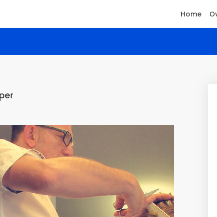
Home
Ov
per