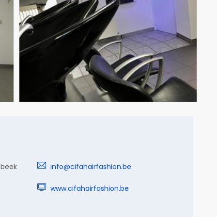
nbeek
info@cifahairfashion.be
www.cifahairfashion.be