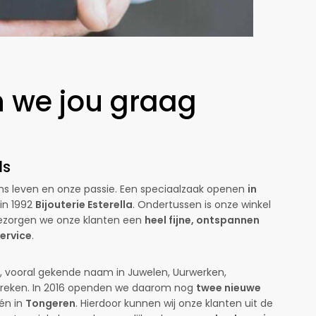
en we jou graag
ls
ns leven en onze passie. Een speciaalzaak openen
in
in 1992
Bijouterie Esterella
. Ondertussen is onze winkel
ezorgen we onze klanten een
heel fijne, ontspannen
service
.
te’, vooral gekende naam in Juwelen, Uurwerken,
treken. In 2016 openden we daarom nog
twee nieuwe
én in
Tongeren
. Hierdoor kunnen wij onze klanten uit de