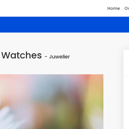
Home
Ov
 & Watches
- Juwelier