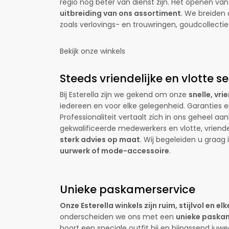
regio nog beter van dienst zijn. Het openen va
uitbreiding van ons assortiment
. We breiden
zoals
verlovings- en trouwringen
, goudcollecti
Bekijk onze winkels
Steeds vriendelijke en vlotte se
Bij Esterella zijn we gekend om onze
snelle, vri
iedereen en voor elke gelegenheid. Garanties e
Professionaliteit vertaalt zich in ons geheel aa
gekwalificeerde medewerkers en vlotte, vriende
sterk advies op maat
. Wij begeleiden u graag 
uurwerk of mode-accessoire
.
Unieke paskamerservice
Onze Esterella winkels zijn ruim, stijlvol en el
onderscheiden we ons met een
unieke paska
hoort een speciale outfit bij en bijpassend ju