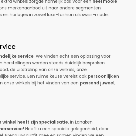
n extra winkels zorgde namelijk ook voor een
heel mooie
 ons merkenaanbod uit naar andere segmenten
es en
horloges
in zowel luxe-fashion als swiss-made.
rvice
endelijke service
. We vinden echt een oplossing voor
n herstellingen worden steeds duidelijk besproken.
nbod, de uitstraling van onze winkels, onze
lijke service. Een ruime keuze vereist ook
persoonlijk en
in onze winkels bij het vinden van een
passend juweel,
ke winkel heeft zijn specialisatie
. In Lanaken
merservice
! Heeft u een speciale gelegenheid, daar
weel. Breng uw outfit mee en samen vinden we een